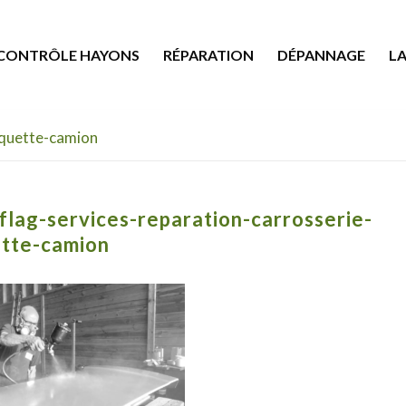
CONTRÔLE HAYONS
RÉPARATION
DÉPANNAGE
L
squette-camion
flag-services-reparation-carrosserie-
tte-camion